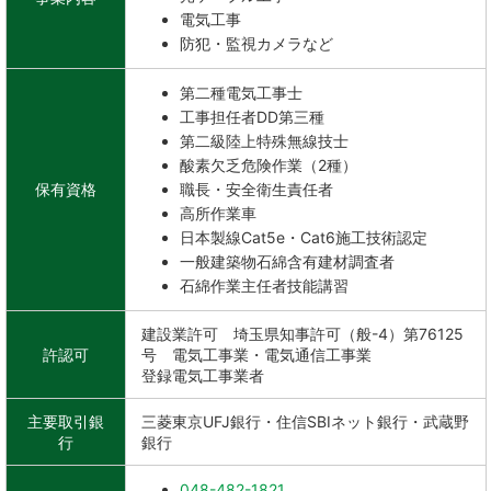
電気工事
防犯・監視カメラなど
第二種電気工事士
工事担任者DD第三種
第二級陸上特殊無線技士
酸素欠乏危険作業（2種）
保有資格
職長・安全衛生責任者
高所作業車
日本製線Cat5e・Cat6施工技術認定
一般建築物石綿含有建材調査者
石綿作業主任者技能講習
建設業許可 埼玉県知事許可（般-4）第76125
許認可
号 電気工事業・電気通信工事業
登録電気工事業者
主要取引銀
三菱東京UFJ銀行・住信SBIネット銀行・武蔵野
行
銀行
048-482-1821